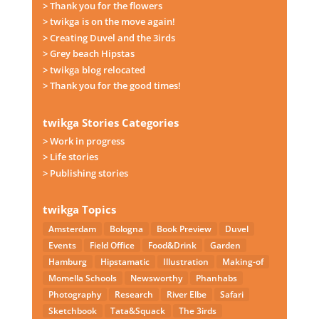
> Thank you for the flowers
> twikga is on the move again!
> Creating Duvel and the 3irds
> Grey beach Hipstas
> twikga blog relocated
> Thank you for the good times!
twikga Stories Categories
> Work in progress
> Life stories
> Publishing stories
twikga Topics
Amsterdam
Bologna
Book Preview
Duvel
Events
Field Office
Food&Drink
Garden
Hamburg
Hipstamatic
Illustration
Making-of
Momella Schools
Newsworthy
Phanhabs
Photography
Research
River Elbe
Safari
Sketchbook
Tata&Squack
The 3irds