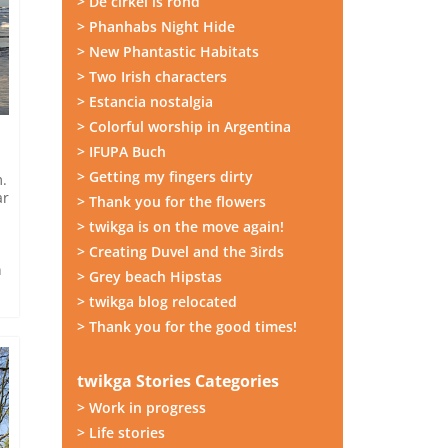
> De cirkel is rond
> Phanhabs Night Hide
> New Phantastic Habitats
> Two Irish characters
> Estancia nostalgia
> Colorful worship in Argentina
.
> IFUPA Buch
> Getting my fingers dirty
m.
ar
> Thank you for the flowers
> twikga is on the move again!
> Creating Duvel and the 3irds
n
> Grey beach Hipstas
> twikga blog relocated
> Thank you for the good times!
twikga Stories Categories
> Work in progress
> Life stories