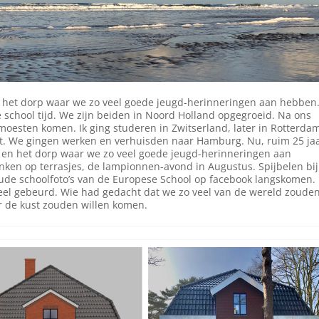
 het dorp waar we zo veel goede jeugd-herinneringen aan hebben
 school tijd. We zijn beiden in Noord Holland opgegroeid. Na ons
oesten komen. Ik ging studeren in Zwitserland, later in Rotterda
. We gingen werken en verhuisden naar Hamburg. Nu, ruim 25 ja
e en het dorp waar we zo veel goede jeugd-herinneringen aan
nken op terrasjes, de lampionnen-avond in Augustus. Spijbelen bij
 oude schoolfoto’s van de Europese School op facebook langskomen.
 veel gebeurd. Wie had gedacht dat we zo veel van de wereld zoude
r de kust zouden willen komen.