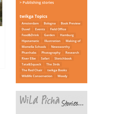
> Publishing stories
twikga Topics
Amsterdam
Bologna
Book Preview
Duvel
Events
Field Office
Food&Drink
Garden
Hamburg
Hipstamatic
Illustration
Making-of
Momella Schools
Newsworthy
Phanhabs
Photography
Research
River Elbe
Safari
Sketchbook
Tata&Squack
The 3irds
The Red Chair
twikga Books
Wildlife Conservation
Woody