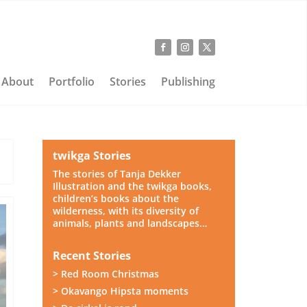
About
Portfolio
Stories
Publishing
twikga Stories
The stories of Tanja Dekker
Illustration and the twikga books,
children’s books about the
wilderness, with its diversity of
animals, plants and landscapes…
Recent Stories
> Red Room Christmas
> Okavango Hipsta moments