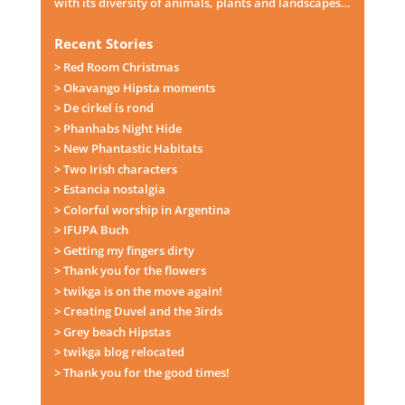
with its diversity of animals, plants and landscapes…
Recent Stories
> Red Room Christmas
> Okavango Hipsta moments
> De cirkel is rond
> Phanhabs Night Hide
> New Phantastic Habitats
> Two Irish characters
> Estancia nostalgia
> Colorful worship in Argentina
> IFUPA Buch
> Getting my fingers dirty
> Thank you for the flowers
> twikga is on the move again!
> Creating Duvel and the 3irds
> Grey beach Hipstas
> twikga blog relocated
> Thank you for the good times!