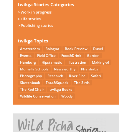
twikga Stories Categories
> Work in progress
> Life stories
> Publishing stories
twikga Topics
Amsterdam
Bologna
Book Preview
Duvel
Events
Field Office
Food&Drink
Garden
Hamburg
Hipstamatic
Illustration
Making-of
Momella Schools
Newsworthy
Phanhabs
Photography
Research
River Elbe
Safari
Sketchbook
Tata&Squack
The 3irds
The Red Chair
twikga Books
Wildlife Conservation
Woody