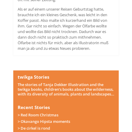
Als er auf einem unserer Reisen Geburtstag hatte,
brauchte ich ein kleines Geschenk, was leicht in den
Koffer passt. Also malte ich kurzerhand ein Bild von
ihm. Gar nicht so einfach. Wegen der Ölfarbe wollte
und wollte das Bild nicht trocknen. Dadurch war es
dann doch nicht so praktisch zum mithnehmen.
Ölfarbe ist nichts für mich, aber als Illustratorin muß
man ja ab und zu etwas Neues probieren.
twikga Stories
The stories of Tanja Dekker Illustration and the
twikga books, children’s books about the wilderness,
with its diversity of animals, plants and landscapes…
Recent Stories
> Red Room Christmas
> Okavango Hipsta moments
> De cirkel is rond