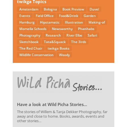
twikga Topics
Amsterdam
Bologna
Book Preview
Duvel
Events
Field Office
Food&Drink
Garden
Hamburg
Hipstamatic
Illustration
Making-of
Momella Schools
Newsworthy
Phanhabs
Photography
Research
River Elbe
Safari
Sketchbook
Tata&Squack
The 3irds
The Red Chair
twikga Books
Wildlife Conservation
Woody
Have a look at Wild Picha Stories…
The stories of Willem & Tanja Dekker Photography, far
away and close to home. Books, awards, events and
other stories…