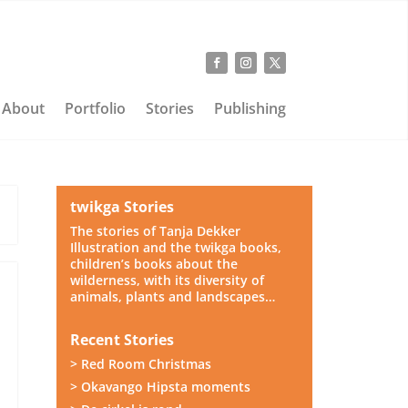
About
Portfolio
Stories
Publishing
twikga Stories
The stories of Tanja Dekker
Illustration and the twikga books,
children’s books about the
wilderness, with its diversity of
animals, plants and landscapes…
Recent Stories
> Red Room Christmas
> Okavango Hipsta moments