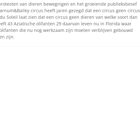
e protesten van dieren bewegingen en het groeiende publieksbesef
t Barnum&Bailey circus heeft jaren gezegd dat een circus geen circus
du Soleil laat zien dat een circus geen dieren van welke soort dan
eeft 43 Aziatische olifanten 29 daarvan leven nu in Florida waar
lifanten die nu nog werkzaam zijn moeten verblijven gebouwd
n zijn.