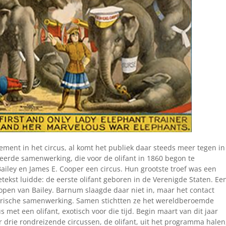
element in het circus, al komt het publiek daar steeds meer tegen in
teerde samenwerking, die voor de olifant in 1860 begon te
ailey en James E. Cooper een circus. Hun grootste troef was een
ekst luidde: de eerste olifant geboren in de Verenigde Staten. Ee
open van Bailey. Barnum slaagde daar niet in, maar het contact
rische samenwerking. Samen stichtten ze het wereldberoemde
met een olifant, exotisch voor die tijd. Begin maart van dit jaar
drie rondreizende circussen, de olifant, uit het programma halen