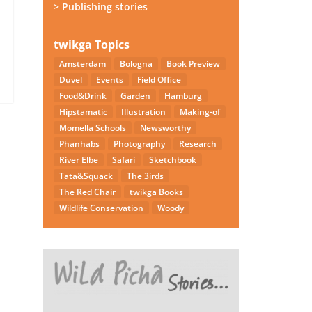
> Publishing stories
twikga Topics
Amsterdam
Bologna
Book Preview
Duvel
Events
Field Office
Food&Drink
Garden
Hamburg
Hipstamatic
Illustration
Making-of
Momella Schools
Newsworthy
Phanhabs
Photography
Research
River Elbe
Safari
Sketchbook
Tata&Squack
The 3irds
The Red Chair
twikga Books
Wildlife Conservation
Woody